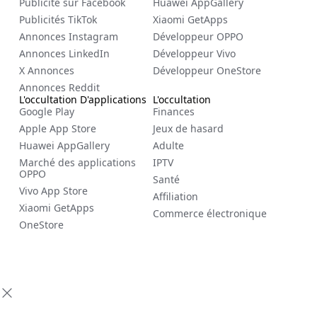
Publicité sur Facebook
Huawei AppGallery
Publicités TikTok
Xiaomi GetApps
Annonces Instagram
Développeur OPPO
Annonces LinkedIn
Développeur Vivo
X Annonces
Développeur OneStore
Annonces Reddit
L'occultation D'applications
L'occultation
Google Play
Finances
Apple App Store
Jeux de hasard
Huawei AppGallery
Adulte
Marché des applications
IPTV
OPPO
Santé
Vivo App Store
Affiliation
Xiaomi GetApps
Commerce électronique
OneStore