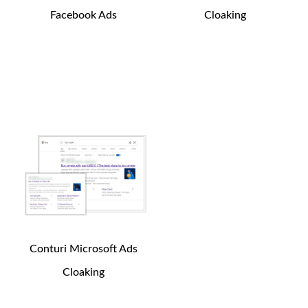
Facebook Ads
Cloaking
250
$
200
$
Cumpărați
Cumpărați
acum
acum
Conturi Microsoft Ads
Cloaking
150
$