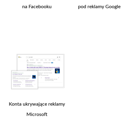
na Facebooku
pod reklamy Google
250
$
200
$
Kup teraz
Kup teraz
Konta ukrywające reklamy
Microsoft
150
$