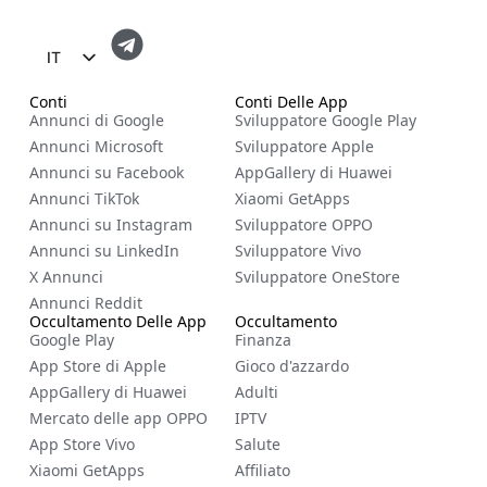
IT
EN
Conti
Conti Delle App
Annunci di Google
Sviluppatore Google Play
FR
Annunci Microsoft
Sviluppatore Apple
ES
Annunci su Facebook
AppGallery di Huawei
Annunci TikTok
Xiaomi GetApps
ZH
Annunci su Instagram
Sviluppatore OPPO
NL
Annunci su LinkedIn
Sviluppatore Vivo
RU
X Annunci
Sviluppatore OneStore
Annunci Reddit
DE
Occultamento Delle App
Occultamento
Google Play
Finanza
CS
App Store di Apple
Gioco d'azzardo
BG
AppGallery di Huawei
Adulti
EL
Mercato delle app OPPO
IPTV
App Store Vivo
Salute
PL
Xiaomi GetApps
Affiliato