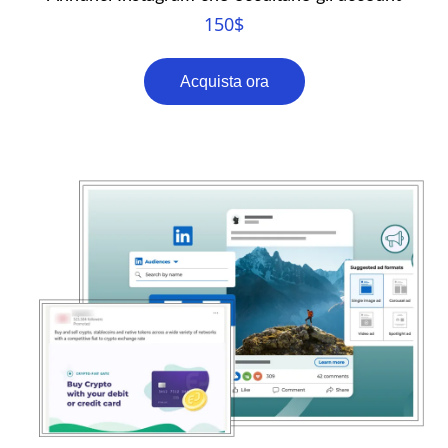
150
$
Acquista ora