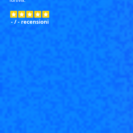
furtiva.
-
/
-
recensioni