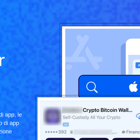
r
di app, le
io di app
uzione