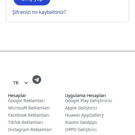
Şifrenizi mi kaybettiniz?
TR
EN
Hesaplar
Uygulama Hesapları
Google Reklamları
Google Play Geliştiricisi
FR
Microsoft Reklamları
Apple Geliştirici
ES
Facebook Reklamları
Huawei AppGallery
TikTok Reklamları
Xiaomi GetApps
ZH
Instagram Reklamları
OPPO Geliştirici
NL