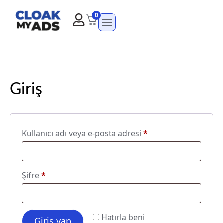
0
Giriş
Kullanıcı adı veya e-posta adresi
*
Şifre
*
Hatırla beni
Giriş yap