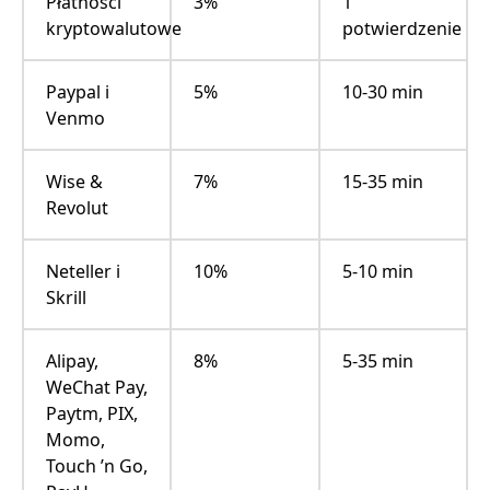
Płatności
3%
1
kryptowalutowe
potwierdzenie
Paypal i
5%
10-30 min
Venmo
Wise &
7%
15-35 min
Revolut
Neteller i
10%
5-10 min
Skrill
Alipay,
8%
5-35 min
WeChat Pay,
Paytm, PIX,
Momo,
Touch ’n Go,