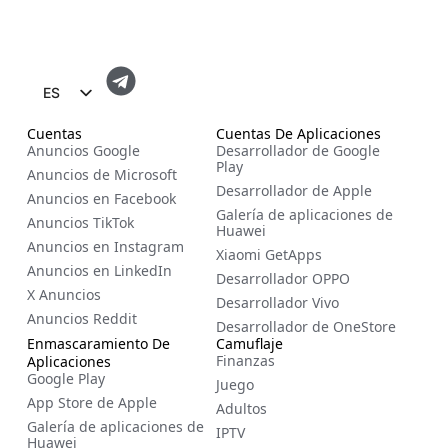
ES
EN
Cuentas
Cuentas De Aplicaciones
Anuncios Google
Desarrollador de Google
FR
Play
Anuncios de Microsoft
Desarrollador de Apple
ZH
Anuncios en Facebook
Galería de aplicaciones de
Anuncios TikTok
NL
Huawei
Anuncios en Instagram
Xiaomi GetApps
RU
Anuncios en LinkedIn
Desarrollador OPPO
DE
X Anuncios
Desarrollador Vivo
Anuncios Reddit
IT
Desarrollador de OneStore
Enmascaramiento De
Camuflaje
CS
Finanzas
Aplicaciones
Google Play
Juego
BG
App Store de Apple
Adultos
EL
Galería de aplicaciones de
IPTV
Huawei