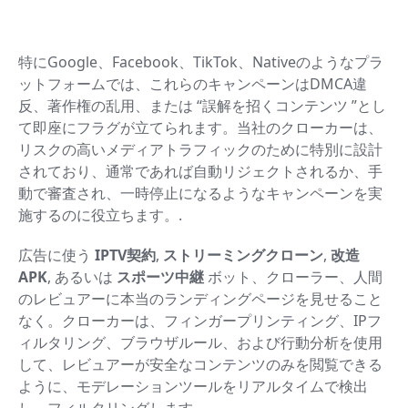
特にGoogle、Facebook、TikTok、Nativeのようなプラ
ットフォームでは、これらのキャンペーンはDMCA違
反、著作権の乱用、または “誤解を招くコンテンツ ”とし
て即座にフラグが立てられます。当社のクローカーは、
リスクの高いメディアトラフィックのために特別に設計
されており、通常であれば自動リジェクトされるか、手
動で審査され、一時停止になるようなキャンペーンを実
施するのに役立ちます。.
広告に使う
IPTV契約
,
ストリーミングクローン
,
改造
APK
, あるいは
スポーツ中継
ボット、クローラー、人間
のレビュアーに本当のランディングページを見せること
なく。クローカーは、フィンガープリンティング、IPフ
ィルタリング、ブラウザルール、および行動分析を使用
して、レビュアーが安全なコンテンツのみを閲覧できる
ように、モデレーションツールをリアルタイムで検出
し、フィルタリングします。.