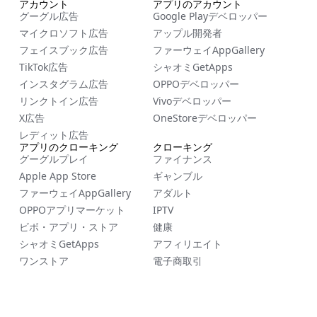
アカウント
アプリのアカウント
グーグル広告
Google Playデベロッパー
FR
マイクロソフト広告
アップル開発者
ES
フェイスブック広告
ファーウェイAppGallery
TikTok広告
シャオミGetApps
ZH
インスタグラム広告
OPPOデベロッパー
NL
リンクトイン広告
Vivoデベロッパー
RU
X広告
OneStoreデベロッパー
レディット広告
DE
アプリのクローキング
クローキング
グーグルプレイ
ファイナンス
IT
Apple App Store
ギャンブル
CS
ファーウェイAppGallery
アダルト
BG
OPPOアプリマーケット
IPTV
ビボ・アプリ・ストア
健康
EL
シャオミGetApps
アフィリエイト
PL
ワンストア
電子商取引
PT
RO