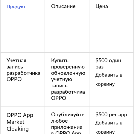
Описание
Цена
Продукт
Учетная
Купить
$500 один
запись
проверенную
раз
разработчика
обновленную
Добавить в
OPPO
учетную
корзину
запись
разработчика
OPPO
OPPO App
Опубликуйте
$500 per app
Market
любое
Добавить в
приложение
Cloaking
корзину
в OPPO App