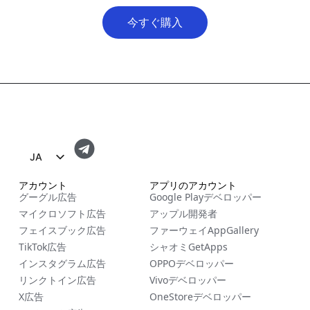
今すぐ購入
JA
EN
アカウント
アプリのアカウント
グーグル広告
Google Playデベロッパー
FR
マイクロソフト広告
アップル開発者
ES
フェイスブック広告
ファーウェイAppGallery
TikTok広告
シャオミGetApps
ZH
インスタグラム広告
OPPOデベロッパー
NL
リンクトイン広告
Vivoデベロッパー
RU
X広告
OneStoreデベロッパー