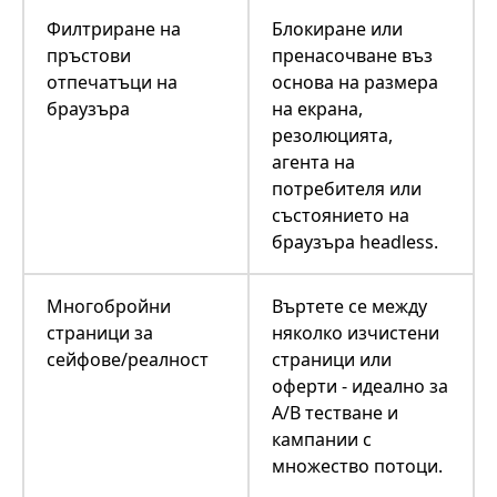
Филтриране на
Блокиране или
пръстови
пренасочване въз
отпечатъци на
основа на размера
браузъра
на екрана,
резолюцията,
агента на
потребителя или
състоянието на
браузъра headless.
Многобройни
Въртете се между
страници за
няколко изчистени
сейфове/реалност
страници или
оферти - идеално за
A/B тестване и
кампании с
множество потоци.