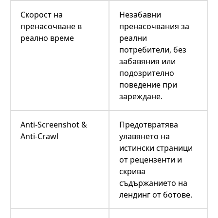
Скорост на
Незабавни
пренасочване в
пренасочвания за
реално време
реални
потребители, без
забавяния или
подозрително
поведение при
зареждане.
Anti-Screenshot &
Предотвратява
Anti-Crawl
улавянето на
истински страници
от рецензенти и
скрива
съдържанието на
лендинг от ботове.