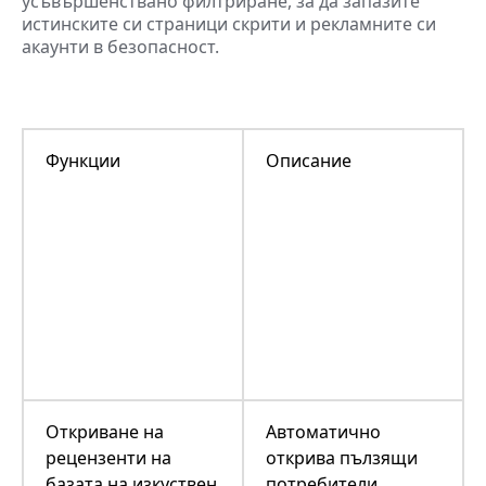
усъвършенствано филтриране, за да запазите
истинските си страници скрити и рекламните си
акаунти в безопасност.
Функции
Описание
Откриване на
Автоматично
рецензенти на
открива пълзящи
базата на изкуствен
потребители,