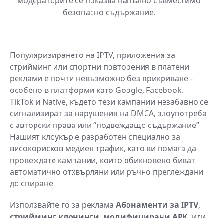
модераторите се показва напълно съвместимо
безопасно съдържание.
Популяризирането на IPTV, приложения за
стрийминг или спортни повторения в платени
реклами е почти невъзможно без прикриване -
особено в платформи като Google, Facebook,
TikTok и Native, където тези кампании незабавно се
сигнализират за нарушения на DMCA, злоупотреба
с авторски права или “подвеждащо съдържание”.
Нашият клоукър е разработен специално за
високорисков медиен трафик, като ви помага да
провеждате кампании, които обикновено биват
автоматично отхвърляни или ръчно преглеждани
до спиране.
Използвайте го за реклама
Абонаменти за IPTV
,
стрийминг клонинги
,
модифицирани APK
, или