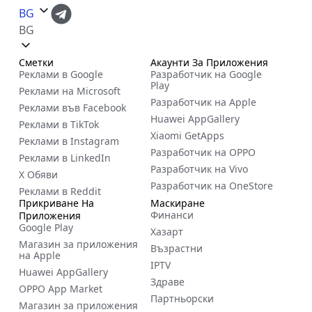
BG
BG
Сметки
Акаунти За Приложения
Реклами в Google
Разработчик на Google
Play
Реклами на Microsoft
Разработчик на Apple
Реклами във Facebook
Huawei AppGallery
Реклами в TikTok
Xiaomi GetApps
Реклами в Instagram
Разработчик на OPPO
Реклами в LinkedIn
Разработчик на Vivo
X Обяви
Разработчик на OneStore
Реклами в Reddit
Прикриване На
Маскиране
Финанси
Приложения
Google Play
Хазарт
Магазин за приложения
Възрастни
на Apple
IPTV
Huawei AppGallery
Здраве
OPPO App Market
Партньорски
Магазин за приложения