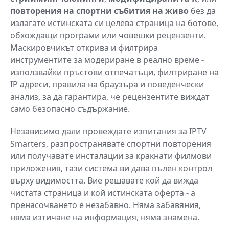
повторения на спортни събития на живо
без да
излагате истинската си целева страница на ботове,
обхождащи програми или човешки рецензенти.
Маскировчикът открива и филтрира
инструментите за модериране в реално време -
използвайки пръстови отпечатъци, филтриране на
IP адреси, правила на браузъра и поведенчески
анализ, за да гарантира, че рецензентите виждат
само безопасно съдържание.
Независимо дали провеждате изпитания за IPTV
Smarters, разпространявате спортни повторения
или получавате инсталации за кракнати филмови
приложения, тази система ви дава пълен контрол
върху видимостта. Вие решавате кой да вижда
чистата страница и кой истинската оферта - а
пренасочването е незабавно. Няма забавяния,
няма изтичане на информация, няма знамена.