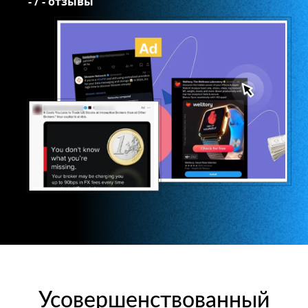
-
/
-
отзывы
Усовершенствованный