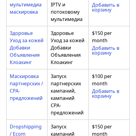
мультимедиа
IPTV и
Добавить в
корзину
маскировка
потоковому
мультимедиа
Здоровье
Здоровье
$150 per
Уход за кожей
Уход за кожей
month
Добавки
Добавки
Добавить в
корзину
Объявления
Объявления
Клоакинг
Клоакинг
Маскировка
Запуск
$100 per
партнерских /
партнерских
month
CPA-
кампаний,
Добавить в
корзину
предложений
кампаний
CPA-
предложений
Dropshipping
Запуск
$150 per
/ Ecom
кампаний
month