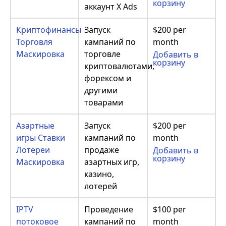
корзину
аккаунт X Ads
Криптофинансы
Запуск
$200 per
Торговля
кампаний по
month
Маскировка
торговле
Добавить в
корзину
криптовалютами,
форексом и
другими
товарами
Азартные
Запуск
$200 per
игры Ставки
кампаний по
month
Лотереи
продаже
Добавить в
корзину
Маскировка
азартных игр,
казино,
лотерей
IPTV
Проведение
$100 per
потоковое
кампаний по
month