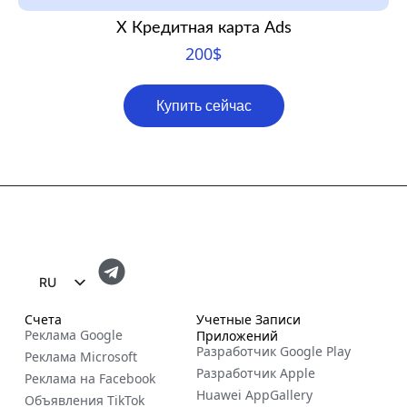
X Кредитная карта Ads
200
$
Купить сейчас
RU
EN
Счета
Учетные Записи
Реклама Google
Приложений
FR
Разработчик Google Play
Реклама Microsoft
ES
Разработчик Apple
Реклама на Facebook
Huawei AppGallery
Объявления TikTok
ZH