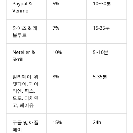
Paypal &
5%
10~30분
Venmo
와이즈 & 레
7%
15-35분
볼루트
Neteller &
10%
5~10분
Skrill
알리페이, 위
8%
5-35분
챗페이, 페이
티엠, 픽스,
모모, 터치앤
고, 페이유
구글 및 애플
15%
24h
페이