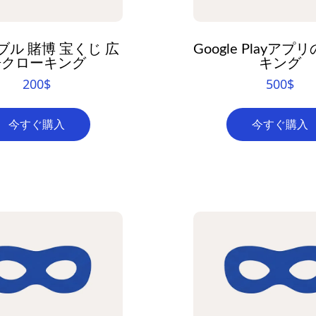
ブル 賭博 宝くじ 広
Google Playア
告クローキング
キング
200
$
500
$
今すぐ購入
今すぐ購入