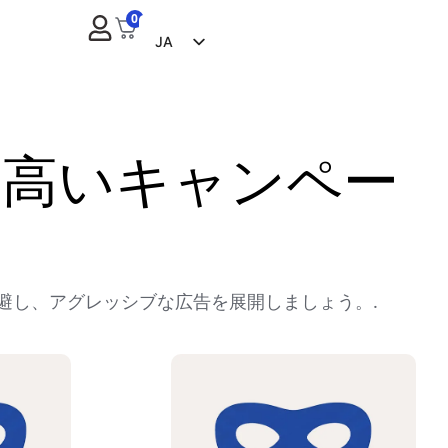
0
JA
EN
FR
ES
の高いキャンペー
ZH
NL
RU
DE
止を回避し、アグレッシブな広告を展開しましょう。.
IT
CS
BG
EL
PL