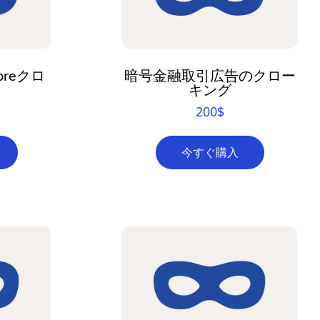
PT
RO
HU
oreクロ
暗号金融取引広告のクロー
TR
キング
200
$
ID
KO
今すぐ購入
AR