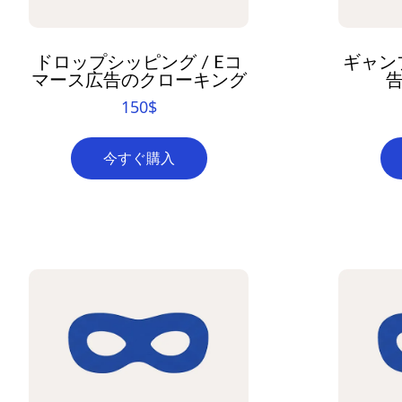
ドロップシッピング / Eコ
ギャン
マース広告のクローキング
150
$
今すぐ購入