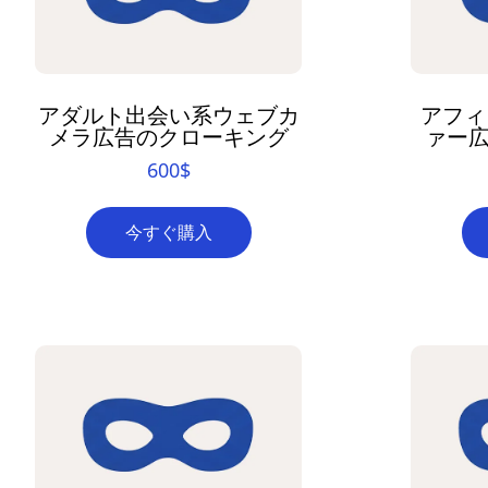
アダルト出会い系ウェブカ
アフィ
メラ広告のクローキング
ァー
600
$
今すぐ購入