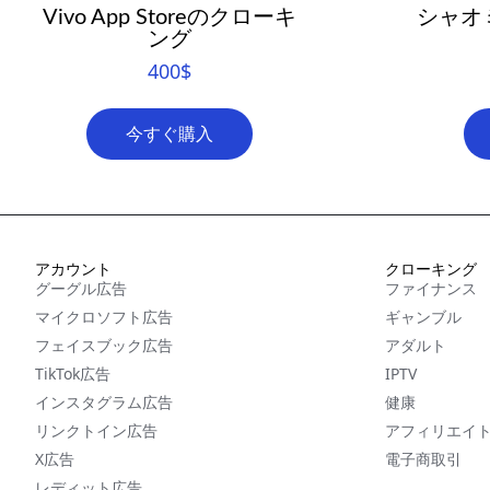
Vivo App Storeのクローキ
シャオミ
ング
400
$
今すぐ購入
アカウント
クローキング
グーグル広告
ファイナンス
マイクロソフト広告
ギャンブル
フェイスブック広告
アダルト
TikTok広告
IPTV
インスタグラム広告
健康
リンクトイン広告
アフィリエイ
X広告
電子商取引
レディット広告