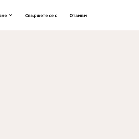
ане
Свържете се с
Отзиви