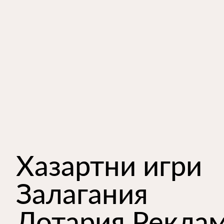
Хазартни игри
Залагания
Лотария Рекла