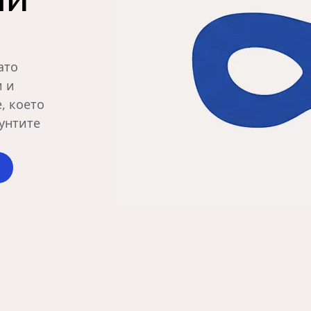
ато
и и
, което
унтите