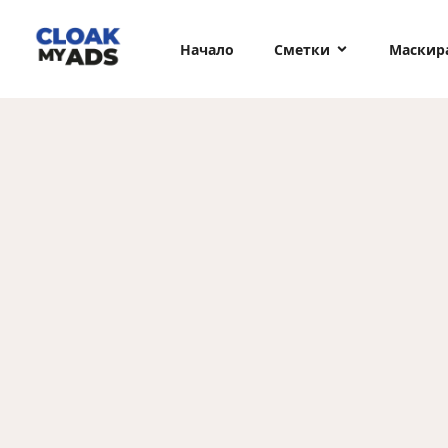
Начало
Сметки
Маскир