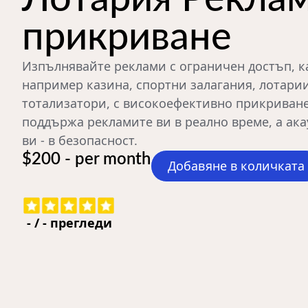
прикриване
Изпълнявайте реклами с ограничен достъп, к
например казина, спортни залагания, лотари
тотализатори, с високоефективно прикриване
поддържа рекламите ви в реално време, а ака
ви - в безопасност.
$200 - per month
Добавяне в количката
-
/
-
прегледи