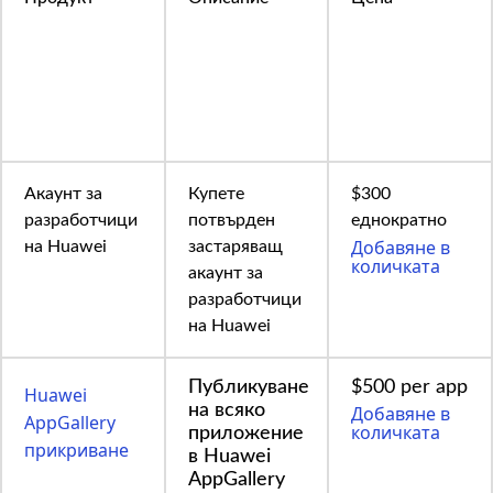
Акаунт за
Купете
$300
разработчици
потвърден
еднократно
Добавяне в
на Huawei
застаряващ
количката
акаунт за
разработчици
на Huawei
Публикуване
$500 per app
Huawei
на всяко
Добавяне в
AppGallery
количката
приложение
прикриване
в Huawei
AppGallery