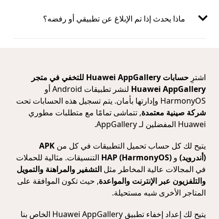
ماذا يحدث إذا تم الإبلاغ عن تطبيقي أو رفضه؟
اشترِ
حسابات Huawei AppGallery للتخفي في متجر
Huawei AppGallery
لنشر تطبيقات Android أو
HarmonyOS وإدارتها بأمان. يتم تسجيل هذه الحسابات تحت
شركة صينية معتمدة
, تتماشى تمامًا مع متطلبات مطوري
Huawei المفضلين لـ AppGallery.
يتيح لك كل حساب تحميل التطبيقات في كل من
APK
(أندرويد)
و
HAP (HarmonyOS)
التنسيقات. مثالية للحملات
في المجالات عالية المخاطر مثل
التشفير والمراهنة والتمويل
والتلفزيون عبر الإنترنت والمواعدة
, حيث تكون الموافقة على
المتاجر الأخرى شبه مستحيلة.
يتيح لك إعداد إخفاء تطبيق Huawei AppGallery الخاص بنا