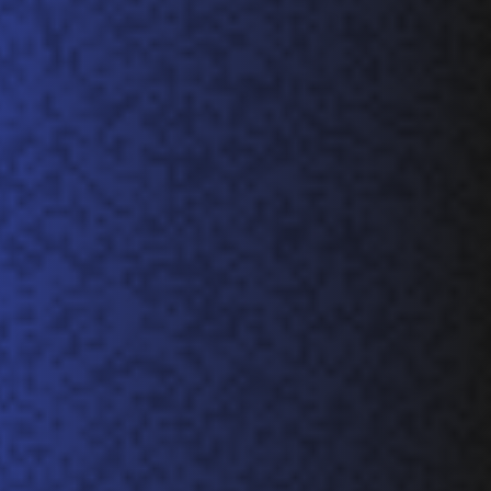
RO
HU
TR
ID
JA
KO
AR