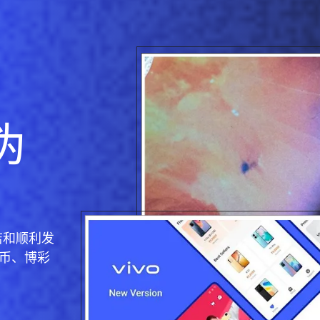
伪
店和顺利发
币、博彩