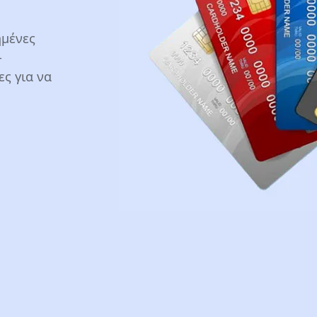
ημένες
-
ς για να