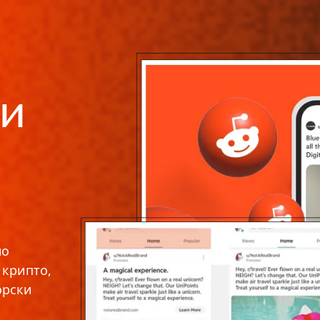
ми
но
 крипто,
орски