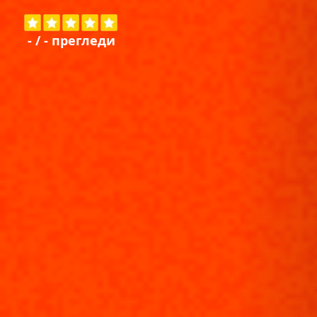
-
/
-
прегледи