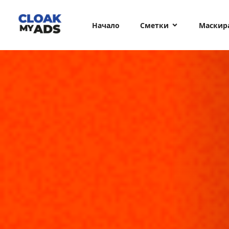
Начало
Сметки
Маскир