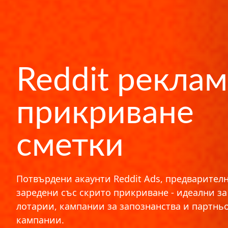
Reddit рекла
прикриване
сметки
Потвърдени акаунти Reddit Ads, предварител
заредени със скрито прикриване - идеални за
лотарии, кампании за запознанства и партнь
кампании.