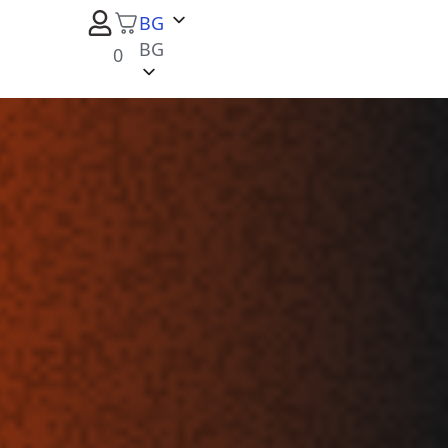
BG
BG
0