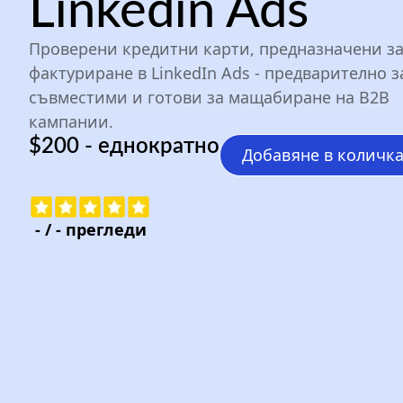
Linkedin Ads
Проверени кредитни карти, предназначени з
фактуриране в LinkedIn Ads - предварително з
съвместими и готови за мащабиране на B2B
кампании.
$200 - еднократно
Добавяне в количк
-
/
-
прегледи