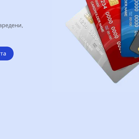
а
аредени,
ата