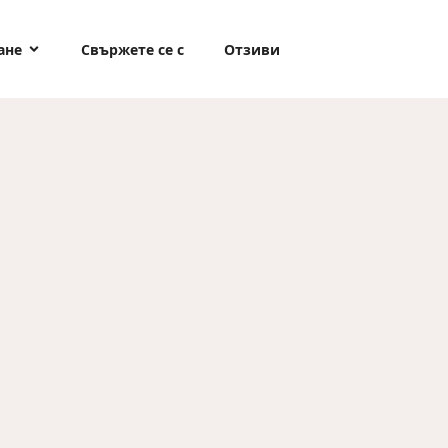
ане
Свържете се с
Отзиви