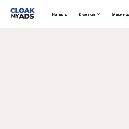
Начало
Сметки
Маскир