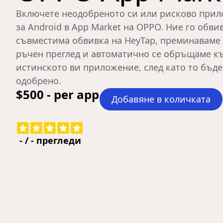
Включете неодобреното си или рисково при
за Android в App Market на OPPO. Ние го обви
съвместима обвивка на HeyTap, преминаваме
ръчен преглед и автоматично се обръщаме к
истинското ви приложение, след като то бъде
одобрено.
$500 - per app
Добавяне в количката
-
/
-
прегледи