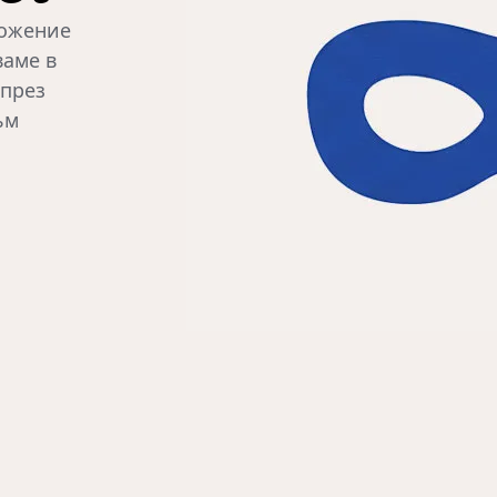
ложение
ваме в
 през
ъм