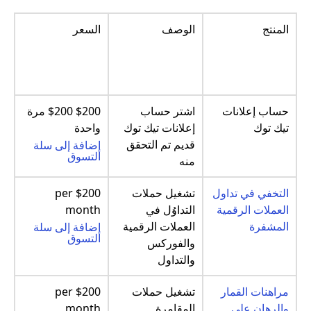
المنتج
الوصف
السعر
حساب إعلانات
اشتر حساب
$200 $200 مرة
تيك توك
إعلانات تيك توك
واحدة
قديم تم التحقق
إضافة إلى سلة
التسوق
منه
التخفي في تداول
تشغيل حملات
$200 per
العملات الرقمية
التداوُل في
month
المشفرة
العملات الرقمية
إضافة إلى سلة
التسوق
والفوركس
والتداول
مراهنات القمار
تشغيل حملات
$200 per
والرهان على
المقامرة
month