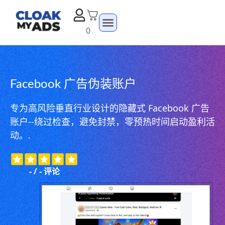
0
Facebook 广告伪装账户
专为高风险垂直行业设计的隐藏式 Facebook 广告
账户--绕过检查，避免封禁，零预热时间启动盈利活
动。.
-
/
-
评论