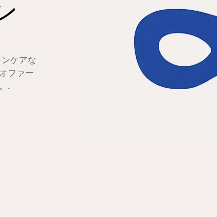
ン
キンケアな
オファー
。.