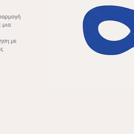
εφαρμογή
ε μια
ηση με
ας