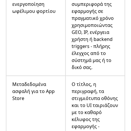
ενεργοποίηση
συμπεριφορά της
ωφέλιμου φορτίου
εφαρμογής σε
πραγματικό χρόνο
χρησιμοποιώντας
GEO, IP, ενέργεια
χρήστη ή backend
triggers - πλήρης
έλεγχος από το
σύστημά μας ή το
δικό σας.
Μεταδεδομένα
Ο τίτλος, η
ασφαλή για το App
περιγραφή, τα
Store
στιγμιότυπα οθόνης
και το UI ταιριάζουν
με το καθαρό
κέλυφος της
εφαρμογής -