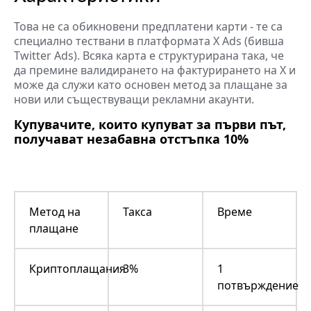
Това не са обикновени предплатени карти - те са
специално тествани в платформата X Ads (бивша
Twitter Ads). Всяка карта е структурирана така, че
да премине валидирането на фактурирането на X и
може да служи като основен метод за плащане за
нови или съществуващи рекламни акаунти.
Купувачите, които купуват за първи път,
получават незабавна отстъпка 10%
Метод на
Такса
Време
плащане
Криптоплащания
3%
1
потвърждение