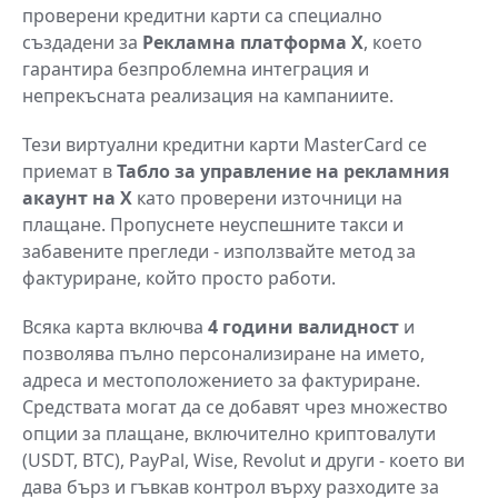
проверени кредитни карти са специално
създадени за
Рекламна платформа X
, което
гарантира безпроблемна интеграция и
непрекъсната реализация на кампаниите.
Тези виртуални кредитни карти MasterCard се
приемат в
Табло за управление на рекламния
акаунт на X
като проверени източници на
плащане. Пропуснете неуспешните такси и
забавените прегледи - използвайте метод за
фактуриране, който просто работи.
Всяка карта включва
4 години валидност
и
позволява пълно персонализиране на името,
адреса и местоположението за фактуриране.
Средствата могат да се добавят чрез множество
опции за плащане, включително криптовалути
(USDT, BTC), PayPal, Wise, Revolut и други - което ви
дава бърз и гъвкав контрол върху разходите за