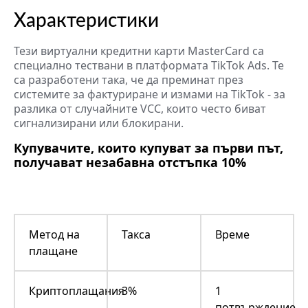
Характеристики
Тези виртуални кредитни карти MasterCard са
специално тествани в платформата TikTok Ads. Те
са разработени така, че да преминат през
системите за фактуриране и измами на TikTok - за
разлика от случайните VCC, които често биват
сигнализирани или блокирани.
Купувачите, които купуват за първи път,
получават незабавна отстъпка 10%
Метод на
Такса
Време
плащане
Криптоплащания
3%
1
потвърждение