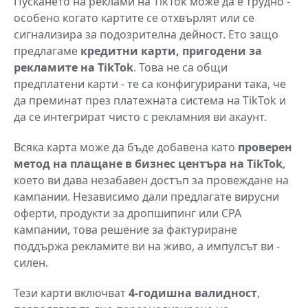
Пускането на реклами на TikTok може да е трудно -
особено когато картите се отхвърлят или се
сигнализира за подозрителна дейност. Ето защо
предлагаме
кредитни карти, пригодени за
рекламите на TikTok
. Това не са общи
предплатени карти - те са конфигурирани така, че
да преминат през платежната система на TikTok и
да се интегрират чисто с рекламния ви акаунт.
Всяка карта може да бъде добавена като
проверен
метод на плащане в бизнес центъра на TikTok
,
което ви дава незабавен достъп за провеждане на
кампании. Независимо дали предлагате вирусни
оферти, продукти за дропшипинг или CPA
кампании, това решение за фактуриране
поддържа рекламите ви на живо, а импулсът ви -
силен.
Тези карти включват
4-годишна валидност
,