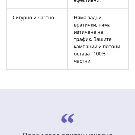
Сигурно и частно
Няма задни
вратички, няма
изтичане на
трафик. Вашите
кампании и потоци
остават 100%
частни.
Преди това опитах няколко