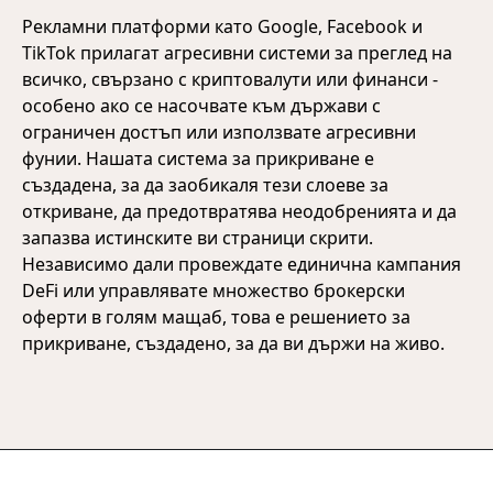
Рекламни платформи като Google, Facebook и
TikTok прилагат агресивни системи за преглед на
всичко, свързано с криптовалути или финанси -
особено ако се насочвате към държави с
ограничен достъп или използвате агресивни
фунии. Нашата система за прикриване е
създадена, за да заобикаля тези слоеве за
откриване, да предотвратява неодобренията и да
запазва истинските ви страници скрити.
Независимо дали провеждате единична кампания
DeFi или управлявате множество брокерски
оферти в голям мащаб, това е решението за
прикриване, създадено, за да ви държи на живо.