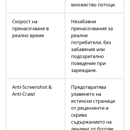
множество потоци.
Скорост на
Незабавни
пренасочване в
пренасочвания за
реално време
реални
потребители, без
забавяния или
подозрително
поведение при
зареждане.
Anti-Screenshot &
Предотвратява
Anti-Crawl
улавянето на
истински страници
от рецензенти и
скрива
съдържанието на
лендинг от ботове.