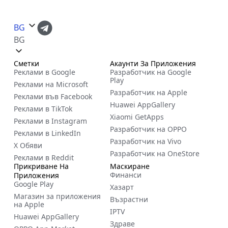
BG
BG
Сметки
Акаунти За Приложения
Реклами в Google
Разработчик на Google
Play
Реклами на Microsoft
Разработчик на Apple
Реклами във Facebook
Huawei AppGallery
Реклами в TikTok
Xiaomi GetApps
Реклами в Instagram
Разработчик на OPPO
Реклами в LinkedIn
Разработчик на Vivo
X Обяви
Разработчик на OneStore
Реклами в Reddit
Прикриване На
Маскиране
Финанси
Приложения
Google Play
Хазарт
Магазин за приложения
Възрастни
на Apple
IPTV
Huawei AppGallery
Здраве