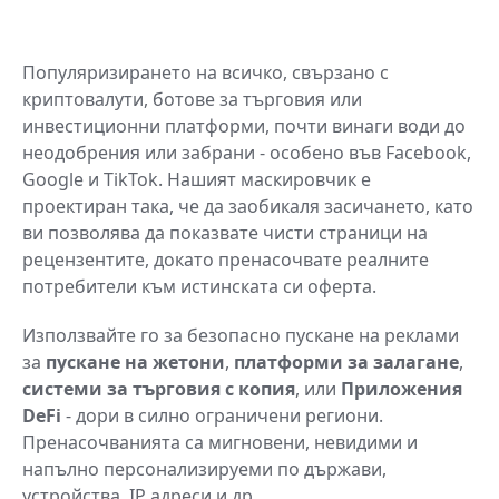
Популяризирането на всичко, свързано с
криптовалути, ботове за търговия или
инвестиционни платформи, почти винаги води до
неодобрения или забрани - особено във Facebook,
Google и TikTok. Нашият маскировчик е
проектиран така, че да заобикаля засичането, като
ви позволява да показвате чисти страници на
рецензентите, докато пренасочвате реалните
потребители към истинската си оферта.
Използвайте го за безопасно пускане на реклами
за
пускане на жетони
,
платформи за залагане
,
системи за търговия с копия
, или
Приложения
DeFi
- дори в силно ограничени региони.
Пренасочванията са мигновени, невидими и
напълно персонализируеми по държави,
устройства, IP адреси и др.