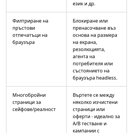
език и др.
Филтриране на
Блокиране или
пръстови
пренасочване въз
отпечатъци на
основа на размера
браузъра
на екрана,
резолюцията,
агента на
потребителя или
състоянието на
браузъра headless.
Многобройни
Въртете се между
страници за
няколко изчистени
сейфове/реалност
страници или
оферти - идеално за
A/B тестване и
кампании с