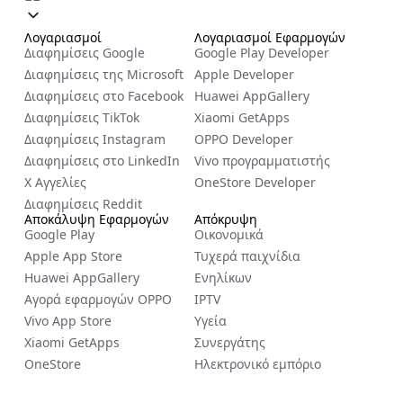
Λογαριασμοί
Λογαριασμοί Εφαρμογών
Διαφημίσεις Google
Google Play Developer
Διαφημίσεις της Microsoft
Apple Developer
Διαφημίσεις στο Facebook
Huawei AppGallery
Διαφημίσεις TikTok
Xiaomi GetApps
Διαφημίσεις Instagram
OPPO Developer
Διαφημίσεις στο LinkedIn
Vivo προγραμματιστής
X Αγγελίες
OneStore Developer
Διαφημίσεις Reddit
Αποκάλυψη Εφαρμογών
Απόκρυψη
Google Play
Οικονομικά
Apple App Store
Τυχερά παιχνίδια
Huawei AppGallery
Ενηλίκων
Αγορά εφαρμογών OPPO
IPTV
Vivo App Store
Υγεία
Xiaomi GetApps
Συνεργάτης
OneStore
Ηλεκτρονικό εμπόριο