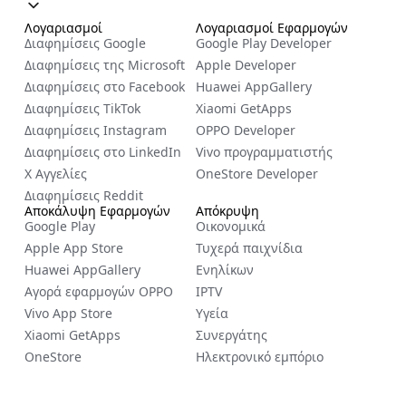
Λογαριασμοί
Λογαριασμοί Εφαρμογών
Διαφημίσεις Google
Google Play Developer
Διαφημίσεις της Microsoft
Apple Developer
Διαφημίσεις στο Facebook
Huawei AppGallery
Διαφημίσεις TikTok
Xiaomi GetApps
Διαφημίσεις Instagram
OPPO Developer
Διαφημίσεις στο LinkedIn
Vivo προγραμματιστής
X Αγγελίες
OneStore Developer
Διαφημίσεις Reddit
Αποκάλυψη Εφαρμογών
Απόκρυψη
Google Play
Οικονομικά
Apple App Store
Τυχερά παιχνίδια
Huawei AppGallery
Ενηλίκων
Αγορά εφαρμογών OPPO
IPTV
Vivo App Store
Υγεία
Xiaomi GetApps
Συνεργάτης
OneStore
Ηλεκτρονικό εμπόριο