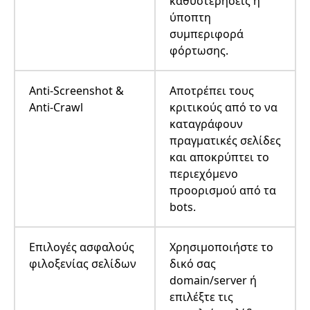
καθυστερήσεις ή
ύποπτη
συμπεριφορά
φόρτωσης.
Anti-Screenshot &
Αποτρέπει τους
Anti-Crawl
κριτικούς από το να
καταγράφουν
πραγματικές σελίδες
και αποκρύπτει το
περιεχόμενο
προορισμού από τα
bots.
Επιλογές ασφαλούς
Χρησιμοποιήστε το
φιλοξενίας σελίδων
δικό σας
domain/server ή
επιλέξτε τις