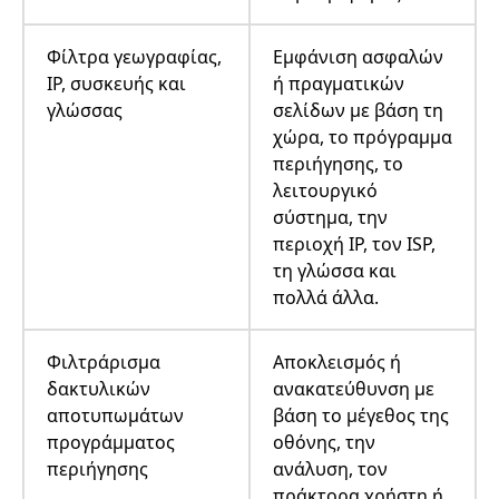
Φίλτρα γεωγραφίας,
Εμφάνιση ασφαλών
IP, συσκευής και
ή πραγματικών
γλώσσας
σελίδων με βάση τη
χώρα, το πρόγραμμα
περιήγησης, το
λειτουργικό
σύστημα, την
περιοχή IP, τον ISP,
τη γλώσσα και
πολλά άλλα.
Φιλτράρισμα
Αποκλεισμός ή
δακτυλικών
ανακατεύθυνση με
αποτυπωμάτων
βάση το μέγεθος της
προγράμματος
οθόνης, την
περιήγησης
ανάλυση, τον
πράκτορα χρήστη ή